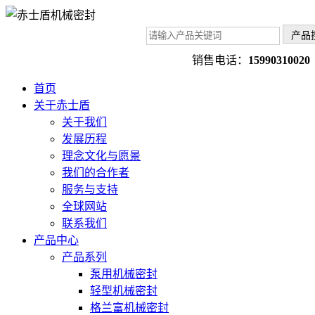
销售电话：
15990310020
首页
关于赤士盾
关于我们
发展历程
理念文化与愿景
我们的合作者
服务与支持
全球网站
联系我们
产品中心
产品系列
泵用机械密封
轻型机械密封
格兰富机械密封